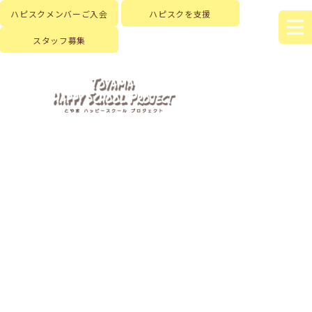
ハピスクメンバーご入会
ハピスクを支援
スタッフ募集
HOME
|
はじめに
|
ハピスクの活動
|
活動記録
|
template.list
[%article_list_start%]