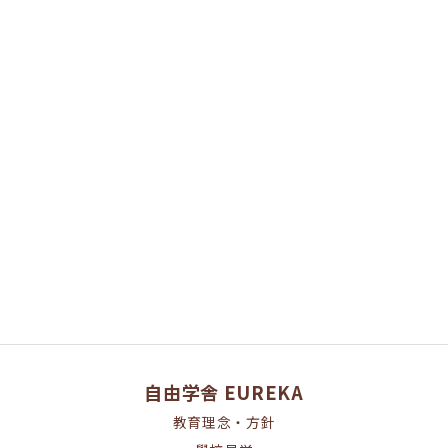
[%category%]
[%tags%]
ページトップへ
自由学舎 EUREKA
教育理念・方針