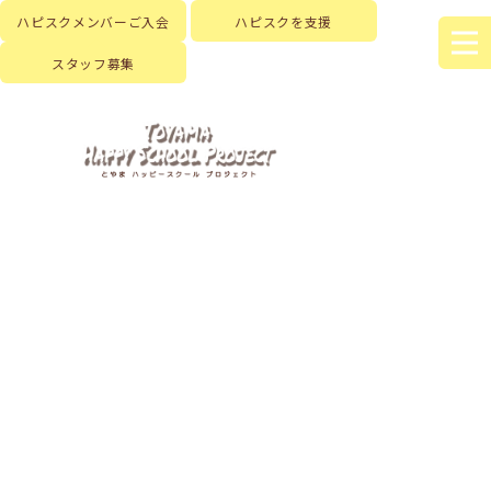
ハピスクメンバーご入会
ハピスクを支援
スタッフ募集
HOME
|
はじめに
|
ハピスクの活動
|
活動記録
|
template.detail
[%title%]