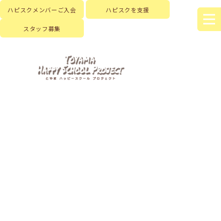
ハピスクメンバーご入会
ハピスクを支援
スタッフ募集
HOME
|
はじめに
|
ハピスクの活動
|
活動記録
|
template.detail
[%title%]