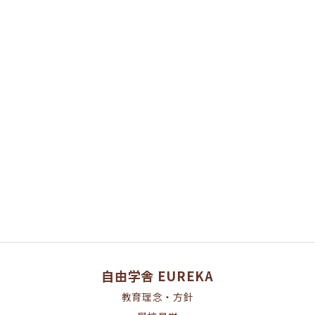
[%category%]
[%tags%]
ページトップへ
自由学舎 EUREKA
教育理念・方針