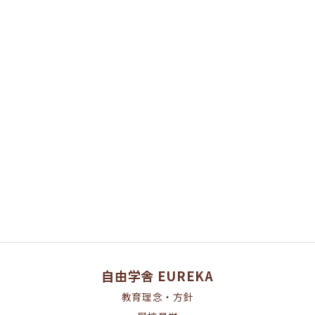
[%category%]
[%tags%]
ページトップへ
自由学舎 EUREKA
教育理念・方針