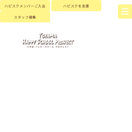
ハピスクメンバーご入会
ハピスクを支援
スタッフ募集
HOME
|
はじめに
|
ハピスクの活動
|
活動記録
|
template.detail
[%title%]