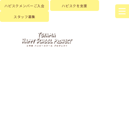
ハピスクメンバーご入会
ハピスクを支援
スタッフ募集
HOME
|
はじめに
|
ハピスクの活動
|
活動記録
|
template.detail
[%title%]