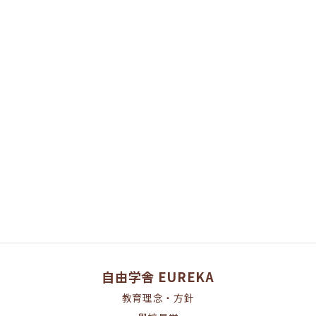
[%category%]
[%tags%]
ページトップへ
自由学舎 EUREKA
教育理念・方針