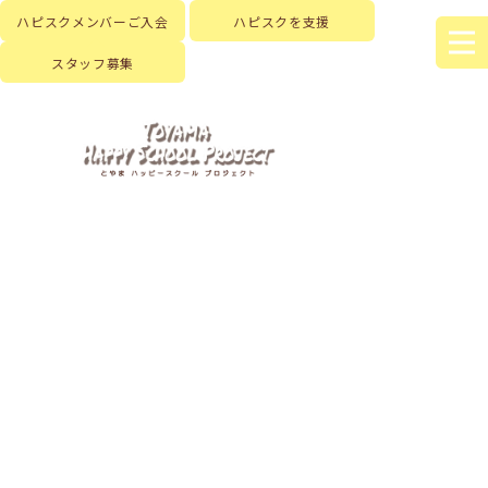
ハピスクメンバーご入会
ハピスクを支援
スタッフ募集
HOME
|
はじめに
|
ハピスクの活動
|
活動記録
|
template.list
[%article_list_start%]