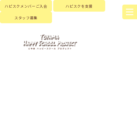
ハピスクメンバーご入会
ハピスクを支援
スタッフ募集
HOME
|
はじめに
|
ハピスクの活動
|
活動記録
|
template.list
[%article_list_start%]