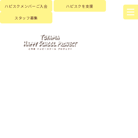
ハピスクメンバーご入会
ハピスクを支援
スタッフ募集
HOME
|
はじめに
|
ハピスクの活動
|
活動記録
|
template.list
[%article_list_start%]