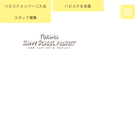
ハピスクメンバーご入会
ハピスクを支援
スタッフ募集
HOME
|
はじめに
|
ハピスクの活動
|
活動記録
|
template.list
[%article_list_start%]