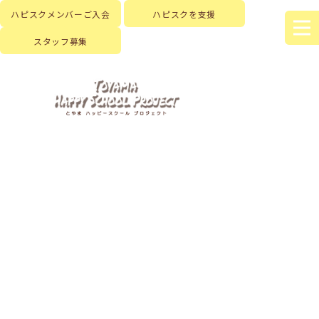
ハピスクメンバーご入会
ハピスクを支援
スタッフ募集
HOME
|
はじめに
|
ハピスクの活動
|
活動記録
|
template.list
[%article_list_start%]