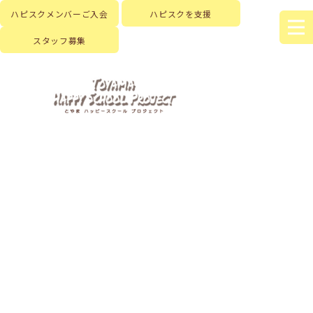
ハピスクメンバーご入会
ハピスクを支援
スタッフ募集
HOME
|
はじめに
|
ハピスクの活動
|
活動記録
|
template.list
[%article_list_start%]