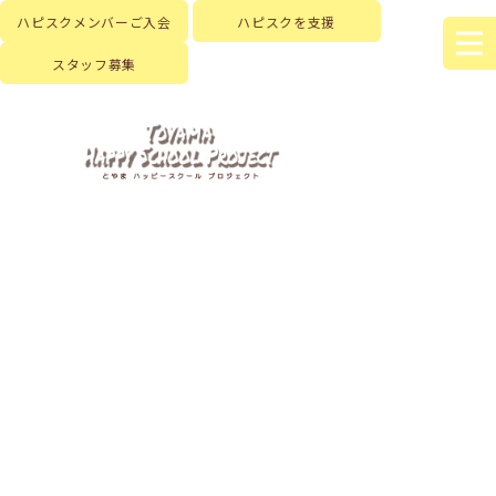
ハピスクメンバーご入会
ハピスクを支援
スタッフ募集
HOME
|
はじめに
|
ハピスクの活動
|
活動記録
|
template.list
[%article_list_start%]