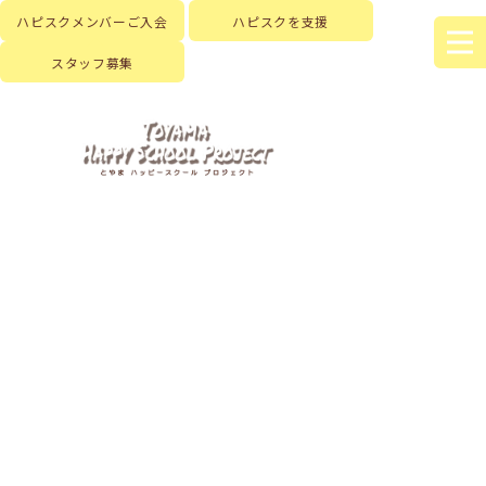
ハピスクメンバーご入会
ハピスクを支援
スタッフ募集
HOME
|
はじめに
|
ハピスクの活動
|
活動記録
|
template.list
[%article_list_start%]