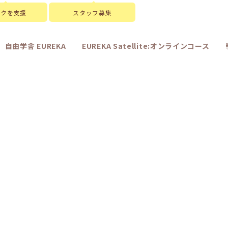
スクを支援
スタッフ募集
自由学舎 EUREKA
EUREKA Satellite:オンラインコース
記録
|
template.list
[%article_date_notime_wa%]
[%title%]