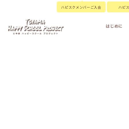
ハピスクメンバーご入会
ハピ
はじめに
HOME
|
はじめに
|
ハピスクの活動
|
活動
[%article_list_start%]
[!% if (image.url!="") {