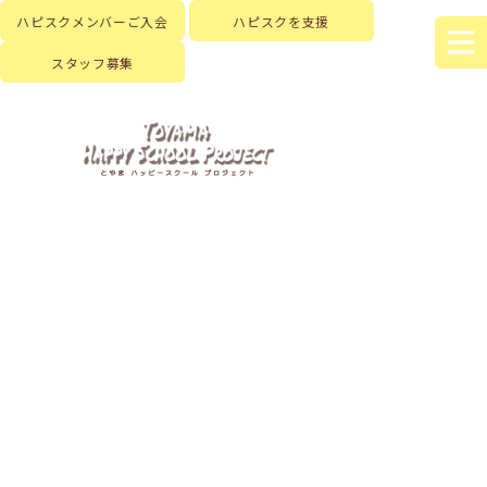
ハピスクメンバーご入会
ハピスクを支援
スタッフ募集
HOME
|
はじめに
|
ハピスクの活動
|
活動記録
|
template.list
[%article_list_start%]