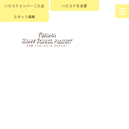
ハピスクメンバーご入会
ハピスクを支援
スタッフ募集
HOME
|
新着情報
|
template.list
[%article_list_start%]