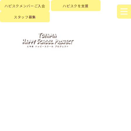
ハピスクメンバーご入会
ハピスクを支援
スタッフ募集
HOME
|
新着情報
|
template.detail
[%title%]