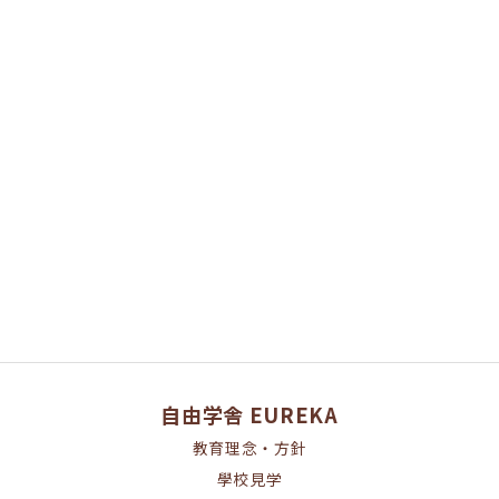
[%article%]
[%category%]
ページトップへ
自由学舎 EUREKA
教育理念・方針
學校見学