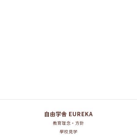
[%article%]
[%category%]
ページトップへ
自由学舎 EUREKA
教育理念・方針
學校見学