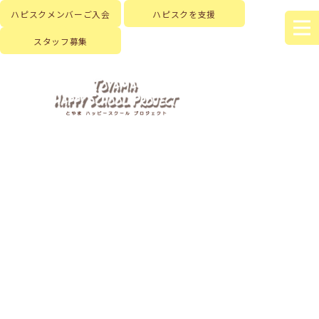
ハピスクメンバーご入会
ハピスクを支援
スタッフ募集
HOME
|
新着情報
|
template.detail
[%title%]