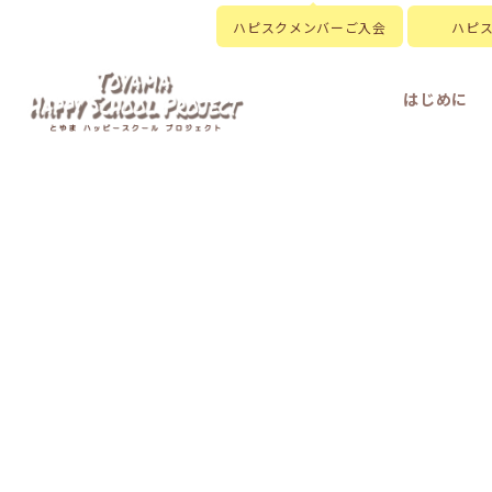
ハピスクメンバーご入会
ハピ
はじめに
HOME
|
新着情報
|
template.detail
[%title%]