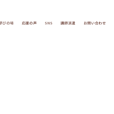
學びの場
応援の声
SNS
講師派遣
お問い合わせ
icle_date_notime_wa%]