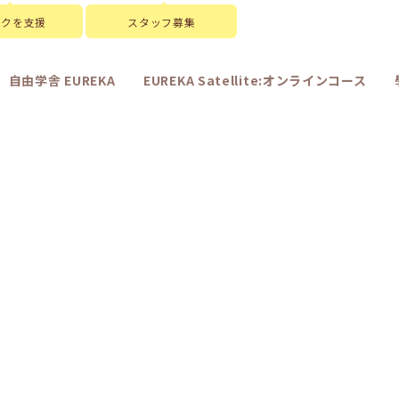
スクを支援
スタッフ募集
自由学舎 EUREKA
EUREKA Satellite:オンラインコース
[%art