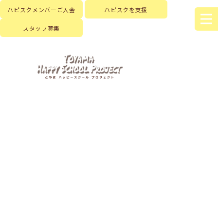
ハピスクメンバーご入会
ハピスクを支援
スタッフ募集
HOME
|
新着情報
|
template.detail
[%title%]