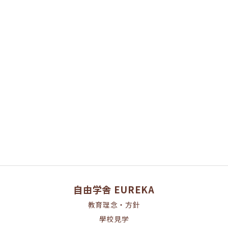
[%article%]
[%category%]
ページトップへ
自由学舎 EUREKA
教育理念・方針
學校見学