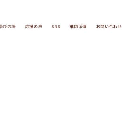
學びの場
応援の声
SNS
講師派遣
お問い合わせ
icle_date_notime_wa%]