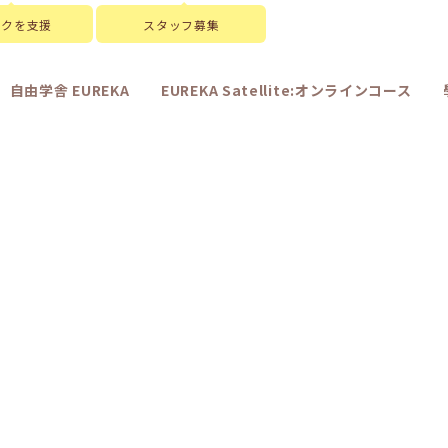
スクを支援
スタッフ募集
自由学舎 EUREKA
EUREKA Satellite:オンラインコース
[%art