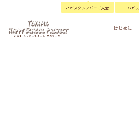
ハピスクメンバーご入会
ハピ
はじめに
HOME
|
新着情報
|
template.detail
[%title%]