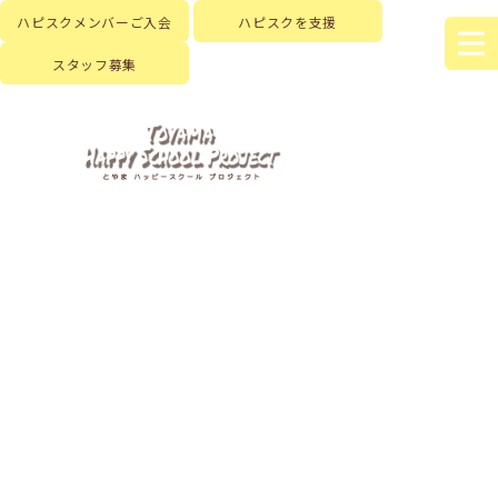
ハピスクメンバーご入会
ハピスクを支援
スタッフ募集
HOME
|
新着情報
|
template.list
[%article_list_start%]