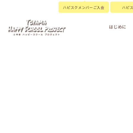
ハピスクメンバーご入会
ハピ
はじめに
HOME
|
新着情報
|
template.list
[%article_list_start%]
[!% if (image.url!="") {