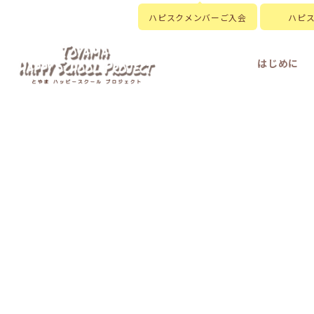
ハピスクメンバーご入会
ハピ
はじめに
HOME
|
新着情報
|
template.list
[%article_list_start%]
[!% if (image.url!="") {