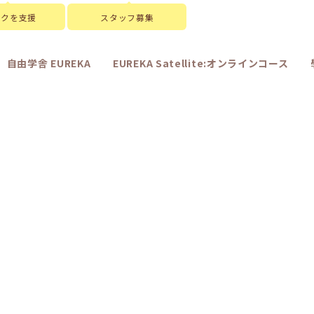
スクを支援
スタッフ募集
自由学舎 EUREKA
EUREKA Satellite:オンラインコース
[%article_date_notime_wa%]
[%title%]